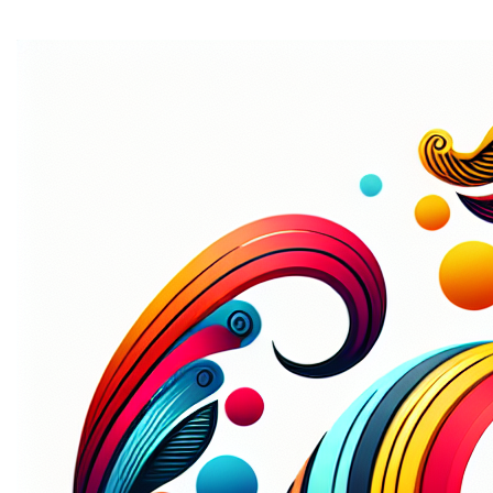
Home
Met de domeinnaam
illustratoren.be
heb je goud in
handen! Deze unieke naam biedt een directe link naar de
wereld van illustraties. Het verhoogt je
zichtbaarheid
,
verbetert je
SEO
en maakt je
herkenbaar
voor potentiële
klanten. Grijp deze kans om je merk te versterken!