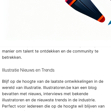
vaardigheden aanscherpen en nieuwe stijlen ontdekken.
Illustratie Competities en Uitdagingen
Maak illustratoren.be de thuisbasis voor spannende
illustratiecompetities! Organiseer maandelijkse
uitdagingen waarbij illustratoren hun creativiteit kunnen
laten zien en prijzen kunnen winnen. Een geweldige
manier om talent te ontdekken en de community te
betrekken.
Illustratie Nieuws en Trends
Blijf op de hoogte van de laatste ontwikkelingen in de
wereld van illustratie. Illustratoren.be kan een blog
bevatten met nieuws, interviews met bekende
illustratoren en de nieuwste trends in de industrie.
Perfect voor iedereen die op de hoogte wil blijven van